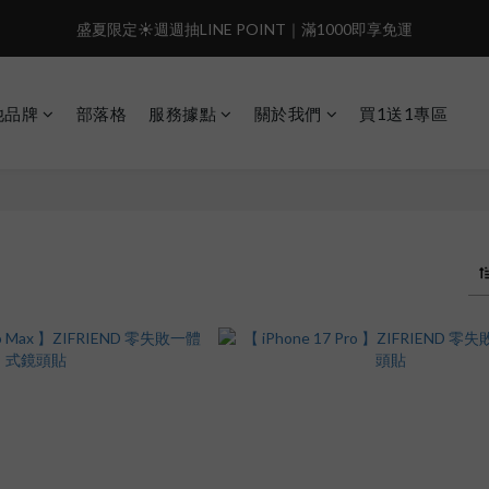
4
5
4
7
8
7
5
盛夏限定☀️週週抽LINE POINT｜滿1000即享免運
盛夏限定☀️週週抽LINE POINT｜滿1000即享免運
3
4
3
9
6
7
6
4
2
3
2
8
5
6
5
3
:
:
:
1
2
1
7
4
5
4
2
️有機會把榮耀女武神帶回家🌟
𝗚𝗼 
日
時
分
秒
0
1
0
6
3
4
3
1
他品牌
部落格
服務據點
關於我們
買1送1專區
0
5
2
3
2
0
 i17正式開賣✨點我加入新會員👆馬上送50元
4
1
2
1
3
0
1
0
盛夏限定☀️週週抽LINE POINT｜滿1000即享免運
2
0
1
0