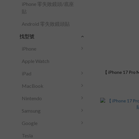
iPhone 零失敗鏡頭/底座
貼
Android 零失敗鏡頭貼
找型號
iPhone
Apple Watch
【 iPhone 17 P
iPad
MacBook
Nintendo
Samsung
Google
Tesla