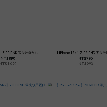
7e 】ZIFRIEND 零失敗舒視貼
【 iPhone 17e 】ZIFRIEND 零
NT$890
NT$790
NT$1,090
NT$990