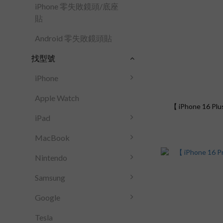
iPhone 零失敗鏡頭/底座
貼
Android 零失敗鏡頭貼
找型號
iPhone
Apple Watch
【 iPhone 16 
iPad
MacBook
Nintendo
Samsung
Google
Tesla