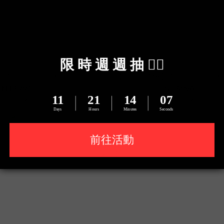
6e 】ZIFRIEND 零失敗薄晶貼
【 iPhone 16e 】ZIFRIEND 零
NT$790
NT$890
NT$990
NT$1,090