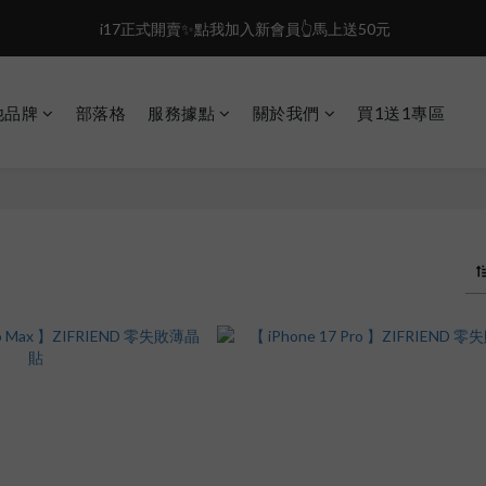
0
2
0
盛夏限定☀️週週抽LINE POINT｜滿1000即享免運
 i17正式開賣✨點我加入新會員👆馬上送50元
1
0
盛夏限定☀️週週抽LINE POINT｜滿1000即享免運
他品牌
部落格
服務據點
關於我們
買1送1專區