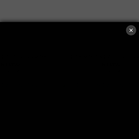
Pro 】ZIFRIEND 零失敗舒視貼
【 iPhone 16 Plus 】ZIFRIEND 
NT$890
NT$890
NT$1,090
NT$1,090