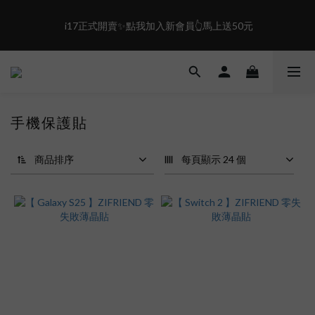
0
0
2
4
1
3
盛夏限定☀️週週抽LINE POINT｜滿1000即享免運
 i17正式開賣✨點我加入新會員👆馬上送50元
0
2
1
0
盛夏限定☀️週週抽LINE POINT｜滿1000即享免運
手機保護貼
商品排序
每頁顯示 24 個