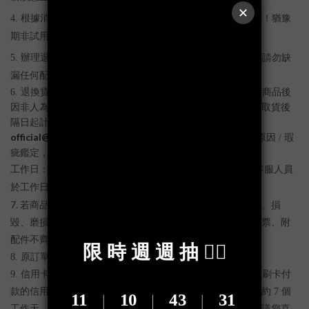
4.
根據消費者保護法規商品到貨享七天猶豫期之權益（注意！猶豫
期非試用期）
5.
辦理退貨商品必須是全新狀態（未經使用）且完整包裝，請勿缺
漏任何配件，否則將會影響退貨權益。
6.
退換貨流程：若您有任何退換商品需求、寄錯商品或收到商品後
因非人為因素之商品毀損、刮傷，請於七日鑑賞期內（完成取貨後
官方粉絲專頁
隔日起計算）儘速聯繫
抑或是發信至
official@zifriend.com.tw
，
我們將會與您確認商品退換貨原因
/
瑕
疵鑑定，並儘速協助您。
工作日：週一至週五
10:00-19:00(
不含六日與國定假日)，
客服人員
於工作日
24
小時內會盡快回覆信件。
7.
若商品因消費者個人不當使用拆卸產生人為因素造成故障、損
毀、磨損、擦傷、刮傷、髒污、包裝破損不完整者，或是發票、附
配件不齊者，恕不接受。
8. 原訂單使用折價碼購買，經退貨後折扣碼將不予復原。
9. 信用卡付款：使用信用卡付款，您的款項將會刷退至當初刷卡付
款的信用卡帳戶中，退款明細將隨下期帳單附上（退款作業約 7 個
工作天，由於各家銀行作業時間不同，如您有其他疑問，建議您直