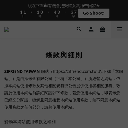
2
2
2
1
5
4
4
8
現在下單🛍️有機會把榮耀女武神帶回家🌟
盛夏限定☀️週週抽LINE POINT｜滿1000即享免運
:
:
:
1
1
1
0
4
3
3
7
𝗚𝗼 𝗦𝗵𝗼𝗼𝘁❗
日
時
分
秒
0
0
0
3
2
2
6
2
1
1
5
1
0
0
4
 i17正式開賣✨點我加入新會員👆馬上送50元
0
3
2
1
盛夏限定☀️週週抽LINE POINT｜滿1000即享免運
條款與細則
0
ZIFRIEND TAIWAN
網站（https://zifriend.com.tw ,以下稱「本網
站」）是由探米金有限公司（下稱「本公司」）所經營之網站，依
據本網站使用條款及其他相關規範或公告提供使用者相關服務。敬
請於使用本網站前詳細閱讀以下條款，若您使用本網站，即表示您
已經充分閱讀、瞭解且同意接受本網站使用條款，如不同意本網站
使用條款之任何部分，請勿使用本網站。
變動本網站使用條款之權利