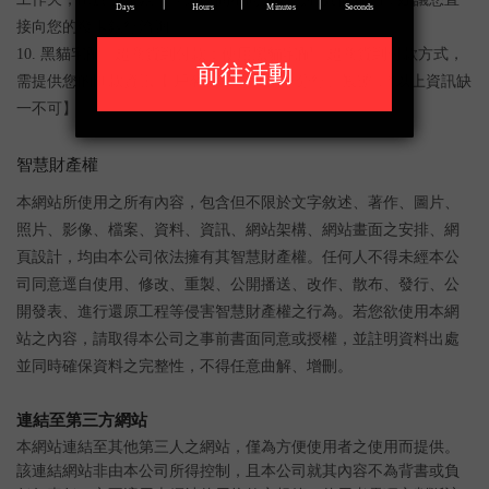
接向您的發卡銀行洽詢。
10. 黑貓宅配 / 超商貨到付款：使用黑貓宅配 / 超商貨到付款方式，
需提供您的匯款資訊【 戶名、銀行、銀行分行、帳號，*以上資訊缺
一不可】。
智慧財產權
本網站所使用之所有內容，包含但不限於文字敘述、著作、圖片、
照片、影像、檔案、資料、資訊、網站架構、網站畫面之安排、網
頁設計，均由本公司依法擁有其智慧財產權。任何人不得未經本公
司同意逕自使用、修改、重製、公開播送、改作、散布、發行、公
開發表、進行還原工程等侵害智慧財產權之行為。若您欲使用本網
站之內容，請取得本公司之事前書面同意或授權，並註明資料出處
並同時確保資料之完整性，不得任意曲解、增刪。
連結至第三方網站
本網站連結至其他第三人之網站，僅為方便使用者之使用而提供。
該連結網站非由本公司所得控制，且本公司就其內容不為背書或負