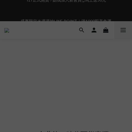
6
6
5
6
8
7
6
5
5
4
5
7
6
5
盛夏限定☀️週週抽LINE POINT｜滿1000即享免運
盛夏限定☀️週週抽LINE POINT｜滿1000即享免運
4
4
3
4
6
5
4
3
3
2
3
5
4
3
2
2
1
2
4
3
2
現在下單🛍️有機會把榮耀女武神帶回家🌟
9
:
:
:
1
1
0
1
3
2
1
𝗚𝗼 𝗦𝗵𝗼𝗼𝘁❗
8
日
時
分
秒
0
0
0
2
1
0
7
1
0
6
0
 i17正式開賣✨點我加入新會員👆馬上送50元
5
4
3
盛夏限定☀️週週抽LINE POINT｜滿1000即享免運
2
1
0