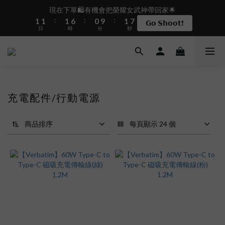
2
2
2
7
1
2
8
現在下單🛍️有機會把榮耀女武神帶回家🌟
盛夏限定☀️週週抽LINE POINT｜滿1000即享免運
:
:
:
1
1
1
6
0
9
1
7
𝗚𝗼 𝗦𝗵𝗼𝗼𝘁❗
日
時
分
秒
0
0
0
5
8
0
6
4
7
5
3
6
4
 i17正式開賣✨點我加入新會員👆馬上送50元
2
5
3
1
4
2
0
3
1
盛夏限定☀️週週抽LINE POINT｜滿1000即享免運
充電配件/行動電源
2
0
1
0
商品排序
每頁顯示 24 個