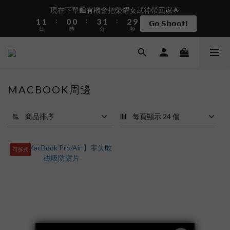
2
2
1
1
4
2
3
現在下單🛍️有機會把榮耀女武神帶回家🌟
盛夏限定☀️週週抽LINE POINT｜滿1000即享免運
:
:
:
1
1
0
0
3
1
2
9
𝗚𝗼 𝗦𝗵𝗼𝗼𝘁❗
日
時
分
秒
0
0
2
0
1
8
1
0
7
0
6
 i17正式開賣✨點我加入新會員👆馬上送50元
5
4
MACBOOK周邊
3
盛夏限定☀️週週抽LINE POINT｜滿1000即享免運
2
1
商品排序
每頁顯示 24 個
0
可拆式