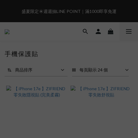
6
8
6
9
7
5
7
9
5
7
5
8
6
4
6
8
盛夏限定☀️週週抽LINE POINT｜滿1000即享免運
盛夏限定☀️週週抽LINE POINT｜滿1000即享免運
4
6
4
7
5
3
5
7
3
5
3
6
4
2
4
6
2
4
2
5
3
1
3
5
現在下單🛍️有機會把榮耀女武神帶回家🌟
:
:
:
1
3
1
4
2
0
2
4
𝗚𝗼 𝗦𝗵𝗼𝗼𝘁❗
日
時
分
秒
0
2
0
3
1
1
3
1
2
0
0
2
手機保護貼
0
1
1
 i17正式開賣✨點我加入新會員👆馬上送50元
0
0
商品排序
每頁顯示 24 個
盛夏限定☀️週週抽LINE POINT｜滿1000即享免運