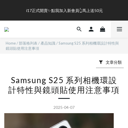
0
0
3
1
6
2
0
5
盛夏限定☀️週週抽LINE POINT｜滿1000即享免運
 i17正式開賣✨點我加入新會員👆馬上送50元
1
4
0
3
2
盛夏限定☀️週週抽LINE POINT｜滿1000即享免運
1
0
Home
/
部落格列表
/
產品知識
/
Samsung S25 系列相機環設計特性與
鏡頭貼使用注意事項
文章分類
Samsung S25 系列相機環設
計特性與鏡頭貼使用注意事項
2025-04-07