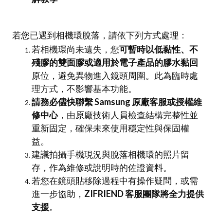
若您已遇到相機環脫落，請依下列方式處理：
若相機環尚未遺失，您
可暫時以低黏性、不
殘膠的雙面膠或適用於電子產品的膠水黏回
原位，避免異物進入鏡頭周圍。此為臨時處
理方式，不影響基本功能。
請務必儘快聯繫 Samsung 原廠客服或授權維
修中心
，由原廠技術人員檢查結構完整性並
重新固定，確保未來使用穩定性與保固權
益。
建議拍攝手機現況與脫落相機環的照片留
存，作為維修或說明時的佐證資料。
若您在鏡頭貼移除過程中有操作疑問，或需
進一步協助，
ZIFRIEND 客服團隊將全力提供
支援
。