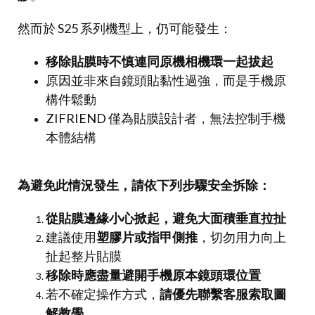
然而於 S25 系列機型上，仍可能發生：
移除貼膜時不慎連同原機相機環一起拔起
原因並非來自鏡頭貼黏性過強，而是手機原
構件鬆動
ZIFRIEND 僅為貼膜設計者，無法控制手機
本體結構
為避免此情況發生，請依下列步驟安全拆除：
從貼膜邊緣小心掀起，避免大面積垂直拉扯
建議使用
塑膠片或指甲側推
，切勿用力向上
扯起整片貼膜
移除時應盡量避開手機原本鏡頭環位置
若不確定操作方式，
請優先聯繫客服索取圖
解教學