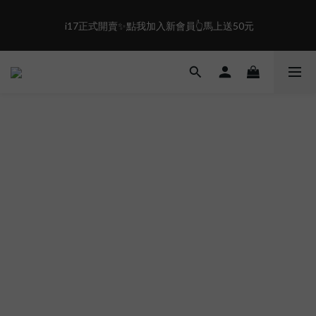
0
6
6
5
5
5
4
盛夏限定☀️週週抽LINE POINT｜滿1000即享免運
 i17正式開賣✨點我加入新會員👆馬上送50元
4
4
3
3
3
2
2
2
1
盛夏限定☀️週週抽LINE POINT｜滿1000即享免運
1
1
0
0
0