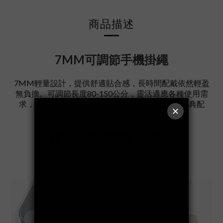
商品描述
7MM可調節手機掛繩
7MM輕量設計，提供舒適貼合感，長時間配戴依然輕盈
無負擔。可調節長度80-150公分，靈活適應各種使用需
求，無論單肩或斜背皆能輕鬆調整。超過100+經典配
色，百搭時尚，輕鬆融入日常造型。
隨附品牌掛繩墊片/夾片
各類手機殼高度兼容，穩固牢靠不脫落
(顏色/款式隨機出貨，恕不挑色/不挑款)