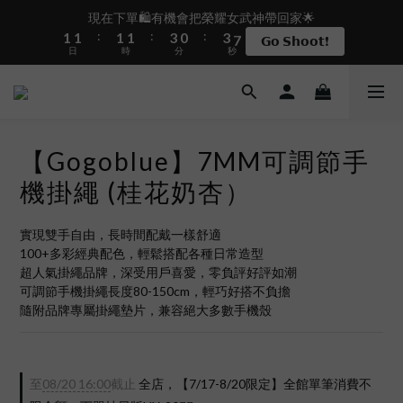
2
2
2
2
4
1
4
8
現在下單🛍️有機會把榮耀女武神帶回家🌟
盛夏限定☀️週週抽LINE POINT｜滿1000即享免運
:
:
:
1
1
1
1
3
0
3
7
𝗚𝗼 𝗦𝗵𝗼𝗼𝘁❗
日
時
分
秒
0
0
0
0
2
2
6
1
1
5
0
0
4
 i17正式開賣✨點我加入新會員👆馬上送50元
3
2
【Gogoblue】7MM可調節手
1
盛夏限定☀️週週抽LINE POINT｜滿1000即享免運
0
機掛繩 (桂花奶杏）
實現雙手自由，長時間配戴一樣舒適
100+多彩經典配色，輕鬆搭配各種日常造型
超人氣掛繩品牌，深受用戶喜愛，零負評好評如潮
可調節手機掛繩長度80-150cm，輕巧好搭不負擔
隨附品牌專屬掛繩墊片，兼容絕大多數手機殼
至
08/20 16:00
截止
全店，【7/17-8/20限定】全館單筆消費不