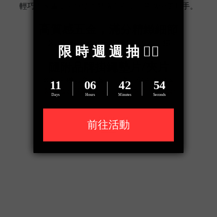
輕巧不厚重，手持使用舒適自在，日常攜帶更順手。
高質感五金，滿分精緻細節
選用特殊金屬材質，耐用且不易生鏽
隨附品牌掛繩墊片/夾片
各類手機殼高度兼容，穩固牢靠不脫落
(顏色/款式隨機出貨，恕不挑色/不挑款)
了解更多