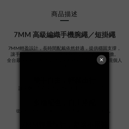
商品描述
7MM 高級編織手機腕繩／短掛繩
7MM輕盈設計，長時間配戴依然舒適，提供穩固支撐，
讓手機隨手可得。
25cm腕繩長度，
輕巧好搭不負擔
。
全台最多彩經典配色，輕鬆搭配各種日常造型，展現個人
風格。
雙手自由，輕鬆出行
讓手機時刻在手邊，體驗更便捷的生活型態。
多種配色，自由搭配
從清新柔和到個性撞色，輕鬆找到最適合自己的風格。
7MM輕量設計，舒適不累贅