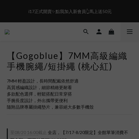
4
2
1
3
1
0
盛夏限定☀️週週抽LINE POINT｜滿1000即享免運
 i17正式開賣✨點我加入新會員👆馬上送50元
2
0
1
0
盛夏限定☀️週週抽LINE POINT｜滿1000即享免運
【Gogoblue】7MM高級編織
手機腕繩/短掛繩 (桃心紅)
7MM 輕盈設計，長時間配戴依然舒適
高質感編織設計，細節精緻更耐看
多款配色選擇，輕鬆搭配日常穿搭
手腕長度設計，外出攜帶更便利
隨附品牌專屬掛繩墊片，兼容絕大多數手機殼
至
08/20 16:00
截止
全店，【7/17-8/20限定】全館單筆消費不