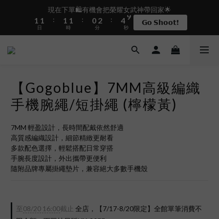
2
2
2
2
1
3
5
9
現在下單🛍️有機會把榮耀女武神帶回家🌟
盛夏限定☀️週週抽LINE POINT｜滿1000即享免運
:
:
:
1
1
1
1
0
2
4
8
𝗚𝗼 𝗦𝗵𝗼𝗼𝘁❗
日
時
分
秒
0
0
0
0
1
3
7
0
2
6
1
5
 i17正式開賣✨點我加入新會員👆馬上送50元
0
4
3
【Gogoblue】7MM高級編織
2
盛夏限定☀️週週抽LINE POINT｜滿1000即享免運
1
手機腕繩/短掛繩 (檸檬黃)
0
7MM 輕盈設計，長時間配戴依然舒適
高質感編織設計，細節精緻更耐看
多款配色選擇，輕鬆搭配日常穿搭
手腕長度設計，外出攜帶更便利
隨附品牌專屬掛繩墊片，兼容絕大多數手機殼
至
08/20 16:00
截止
全店，【7/17-8/20限定】全館單筆消費不