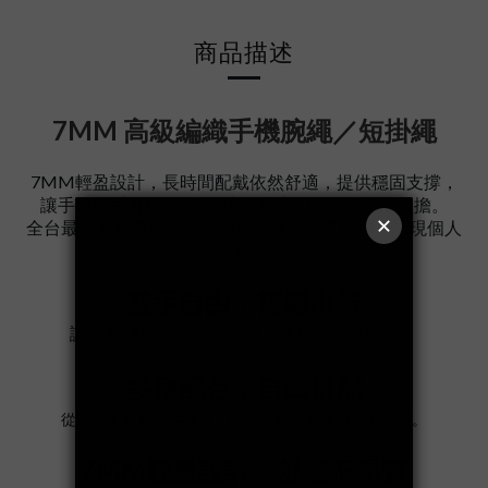
商品描述
7MM 高級編織手機腕繩／短掛繩
7MM輕盈設計，長時間配戴依然舒適，提供穩固支撐，
讓手機隨手可得。
25cm腕繩長度，
輕巧好搭不負擔
。
全台最多彩經典配色，輕鬆搭配各種日常造型，展現個人
風格。
雙手自由，輕鬆出行
讓手機時刻在手邊，體驗更便捷的生活型態。
多種配色，自由搭配
從清新柔和到個性撞色，輕鬆找到最適合自己的風格。
7MM輕量設計，舒適不累贅