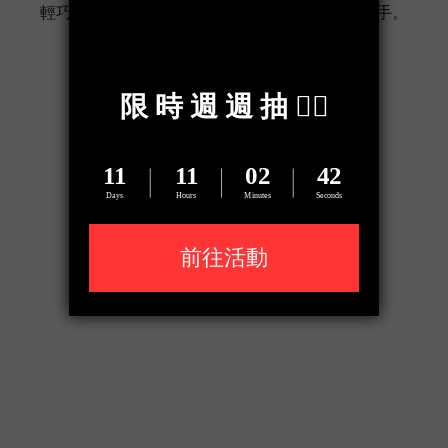
輕巧不厚重，手持使用舒適自在，日常攜帶更順手。
高質感五金，滿分精緻細節
選用特殊金屬材質，耐用且不易生鏽
隨附品牌掛繩墊片/夾片
各類手機殼高度兼容，穩固牢靠不脫落
(顏色/款式隨機出貨，恕不挑色/不挑款)
了解更多