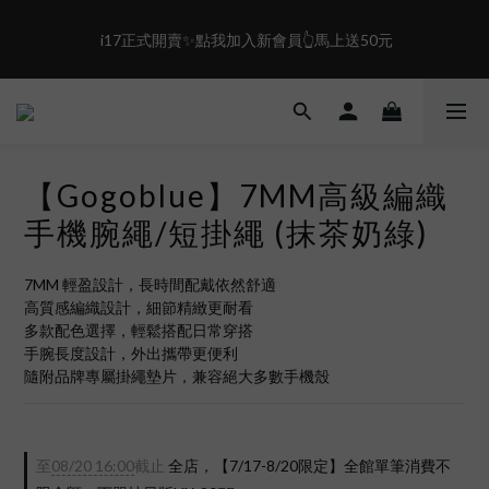
2
3
0
1
6
1
2
0
5
盛夏限定☀️週週抽LINE POINT｜滿1000即享免運
 i17正式開賣✨點我加入新會員👆馬上送50元
0
1
4
0
3
2
盛夏限定☀️週週抽LINE POINT｜滿1000即享免運
1
0
【Gogoblue】7MM高級編織
手機腕繩/短掛繩 (抹茶奶綠)
7MM 輕盈設計，長時間配戴依然舒適
高質感編織設計，細節精緻更耐看
多款配色選擇，輕鬆搭配日常穿搭
手腕長度設計，外出攜帶更便利
隨附品牌專屬掛繩墊片，兼容絕大多數手機殼
至
08/20 16:00
截止
全店，【7/17-8/20限定】全館單筆消費不