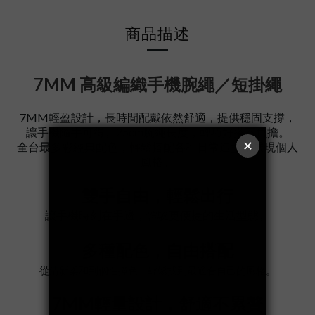
商品描述
7MM 高級編織手機腕繩／短掛繩
7MM輕盈設計，長時間配戴依然舒適，提供穩固支撐，
讓手機隨手可得。
25cm腕繩長度，
輕巧好搭不負擔
。
全台最多彩經典配色，輕鬆搭配各種日常造型，展現個人
風格。
雙手自由，輕鬆出行
讓手機時刻在手邊，體驗更便捷的生活型態。
多種配色，自由搭配
從清新柔和到個性撞色，輕鬆找到最適合自己的風格。
7MM輕量設計，舒適不累贅