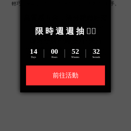
輕巧不厚重，手持使用舒適自在，日常攜帶更順手。
高質感五金，滿分精緻細節
選用特殊金屬材質，耐用且不易生鏽
隨附品牌掛繩墊片/夾片
各類手機殼高度兼容，穩固牢靠不脫落
(顏色/款式隨機出貨，恕不挑色/不挑款)
了解更多