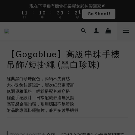
2
2
2
1
4
4
3
1
現在下單🛍️有機會把榮耀女武神帶回家🌟
盛夏限定☀️週週抽LINE POINT｜滿1000即享免運
:
:
:
1
1
1
0
3
3
2
0
𝗚𝗼 𝗦𝗵𝗼𝗼𝘁❗
日
時
分
秒
0
0
0
2
2
1
1
1
0
0
0
 i17正式開賣✨點我加入新會員👆馬上送50元
【Gogoblue】高級串珠手機
盛夏限定☀️週週抽LINE POINT｜滿1000即享免運
吊飾/短掛繩 (黑白珍珠)
經典黑白珍珠配色，簡約不失質感
大小珠飾錯落設計，層次細節更豐富
低調優雅風格，輕鬆搭配各種穿搭
輕盈手感設計，日常配戴舒適無負擔
高質感金屬扣環，耐用穩固不易鬆脫
附品牌專屬掛繩墊片，兼容多數手機殼
至
08/20 16:00
截止
全店，【7/17-8/20限定】全館單筆消費不