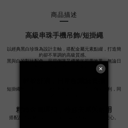
商品描述
高級串珠手機吊飾/短掛繩
以經典黑白珍珠為設計主軸，搭配金屬元素點綴，打造簡
約卻不單調的高級質感。
黑與白的對比配色，呈現俐落又優雅的視覺效果，無論日
常或正式場合都能完美駕馭。
輕盈舒適，日常配戴無負擔
短掛繩長度適中，手腕配戴剛剛好，拿取手機更便利，同
時降低滑落風險。
精緻金屬環扣，兼顧美感與耐用
搭配品牌金屬五金設計，細節質感升級，使用更安心。