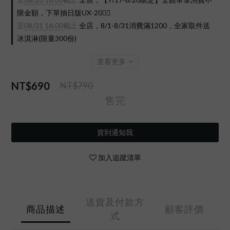
限金額，下單抽日版UX-20❤️‍🔥
至
08/31 16:00
截止
全店，8/1-8/31消費滿1200，全家取件送
冰淇淋(限量300份)
查看更多
NT$690
NT$790
售完
貨到通知我
加入追蹤清單
送貨及付款方
商品描述
顧客評價
式