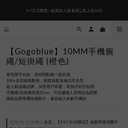
1
1
3
7
0
0
2
6
盛夏限定☀️週週抽LINE POINT｜滿1000即享免運
 i17正式開賣✨點我加入新會員👆馬上送50元
1
5
0
4
3
盛夏限定☀️週週抽LINE POINT｜滿1000即享免運
2
1
0
【Gogoblue】10MM手機腕
繩/短掛繩 (橙色)
實現雙手自由，長時間配戴一樣舒適
100+多彩經典配色，輕鬆搭配各種日常造型
超人氣掛繩品牌，深受用戶喜愛，零負評好評如潮
手腕繩/短掛繩長度25cm，可依據個人習慣自由調整
隨附品牌專屬掛繩墊片，兼容絕大多數手機殼
至
08/20 16:00
截止
全店，【7/17-8/20限定】全館單筆消費不