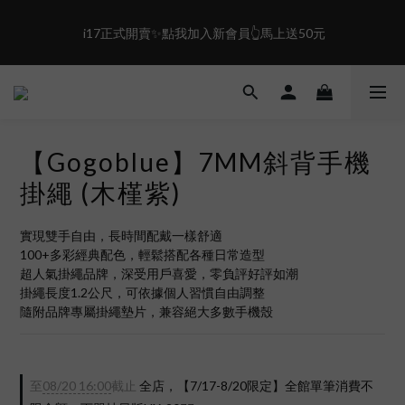
0
0
3
5
2
4
 i17正式開賣✨點我加入新會員👆馬上送50元
盛夏限定☀️週週抽LINE POINT｜滿1000即享免運
1
3
0
2
1
盛夏限定☀️週週抽LINE POINT｜滿1000即享免運
0
【Gogoblue】7MM斜背手機
掛繩 (木槿紫)
實現雙手自由，長時間配戴一樣舒適
100+多彩經典配色，輕鬆搭配各種日常造型
超人氣掛繩品牌，深受用戶喜愛，零負評好評如潮
掛繩長度1.2公尺，可依據個人習慣自由調整
隨附品牌專屬掛繩墊片，兼容絕大多數手機殼
至
08/20 16:00
截止
全店，【7/17-8/20限定】全館單筆消費不