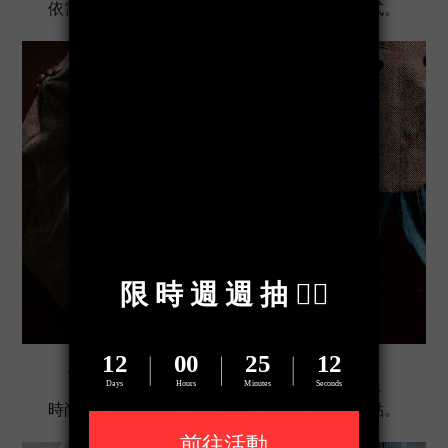
依需求調節長度，適合單肩、斜背多種佩戴方式。
百搭配色，輕鬆融入各種造型
時尚與實用兼具，讓手機掛繩成為你的穿搭亮點。