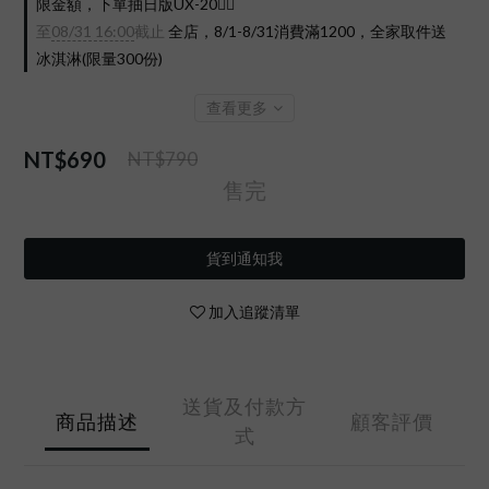
限金額，下單抽日版UX-20❤️‍🔥
至
08/31 16:00
截止
全店，8/1-8/31消費滿1200，全家取件送
冰淇淋(限量300份)
查看更多
NT$690
NT$790
售完
貨到通知我
加入追蹤清單
送貨及付款方
商品描述
顧客評價
式