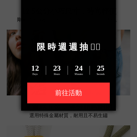
12.5公分小巧尺寸，時尚輕便
剛剛好的長度，不佔空間，隨身攜帶自在便利。
高質感五金，滿分精緻細節
選用特殊金屬材質，耐用且不易生鏽