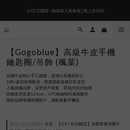
0
0
1
0
2
1
0
1
0
盛夏限定☀️週週抽LINE POINT｜滿1000即享免運
 i17正式開賣✨點我加入新會員👆馬上送50元
0
盛夏限定☀️週週抽LINE POINT｜滿1000即享免運
【Gogoblue】高級牛皮手機
鑰匙圈/吊飾 (楓葉)
頭層牛皮精心手工縫製，質感出眾獨具匠心
100+多彩經典配色，輕鬆搭配各種日常造型
人氣掛繩品牌，深受用戶喜愛，零負評好評如潮
掛繩直徑長度12.5cm，小巧精緻時尚風格配件
隨附品牌專屬掛繩墊片，適配多數手機殼
至
08/20 16:00
截止
全店，【7/17-8/20限定】全館單筆消費不