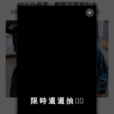
48公分長度，鬆緊可調更貼合
可依個人使用習慣調整鬆緊，確保舒適度與穩定性。
雙手自由，輕鬆出行
讓手機時刻在身上，隨取隨用不怕遺失或滑落