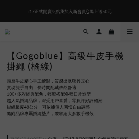
2
3
0
2
0
1
2
1
盛夏限定☀️週週抽LINE POINT｜滿1000即享免運
 i17正式開賣✨點我加入新會員👆馬上送50元
0
1
0
0
盛夏限定☀️週週抽LINE POINT｜滿1000即享免運
【Gogoblue】高級牛皮手機
掛繩 (橘綠)
頭層牛皮精心手工縫製，質感出眾獨具匠心
實現雙手自由，長時間配戴依然舒適
100+多彩經典配色，輕鬆搭配各種日常造型
超人氣掛繩品牌，深受用戶喜愛，零負評好評如潮
掛繩長度48公分，可依據個人習慣自由調整
隨附品牌專屬掛繩墊片，兼容絕大多數手機殼
至
08/20 16:00
截止
全店，【7/17-8/20限定】全館單筆消費不