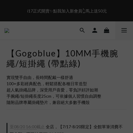
2
3
6
1
2
盛夏限定☀️週週抽LINE POINT｜滿1000即享免運
 i17正式開賣✨點我加入新會員👆馬上送50元
5
0
1
4
0
3
2
盛夏限定☀️週週抽LINE POINT｜滿1000即享免運
1
0
【Gogoblue】10MM手機腕
繩/短掛繩 (帶點綠)
實現雙手自由，長時間配戴一樣舒適
100+多彩經典配色，輕鬆搭配各種日常造型
超人氣掛繩品牌，深受用戶喜愛，零負評好評如潮
手腕繩/短掛繩長度25cm，可依據個人習慣自由調整
隨附品牌專屬掛繩墊片，兼容絕大多數手機殼
至
08/20 16:00
截止
全店，【7/17-8/20限定】全館單筆消費不