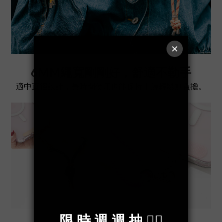
6MM繩寬剛剛好，舒適不勒手
適中直徑設計，長時間使用也能保持手腕輕鬆無負擔。