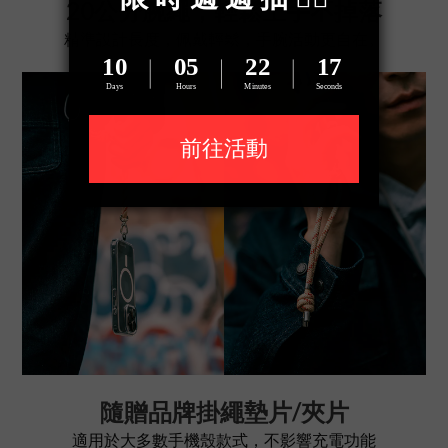
20公分腕繩，輕鬆上手不掉落
精準設計長度，佩戴輕鬆，手腕活動更自在。
隨贈品牌掛繩墊片/夾片
適用於大多數手機殼款式，不影響充電功能