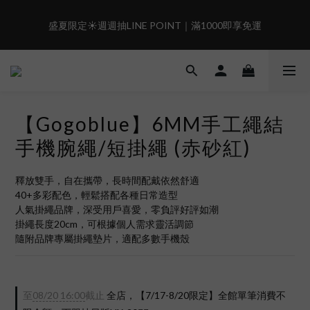
6
5
5
7
7
7
8
5
4
4
9
6
6
6
7
盛夏限定☀️週週抽LINE POINT｜滿1000即享免運
盛夏限定☀️週週抽LINE POINT｜滿1000即享免運
4
3
3
8
5
5
5
6
3
2
2
7
4
4
4
5
2
1
1
6
3
3
3
4
現在下單🛍️有機會把榮耀女武神帶回家🌟
:
:
:
1
0
0
5
2
2
2
3
𝗚𝗼 𝗦𝗵𝗼𝗼𝘁❗
日
時
分
秒
0
4
1
1
1
2
3
0
0
0
1
【Gogoblue】6MM手工繩結
2
0
 i17正式開賣✨點我加入新會員👆馬上送50元
1
手機腕繩/短掛繩 (赤砂紅)
0
盛夏限定☀️週週抽LINE POINT｜滿1000即享免運
釋放雙手，自在攜帶，長時間配戴依然舒適
40+多彩配色，輕鬆搭配各種日常造型
人氣掛繩品牌，深受用戶喜愛，零負評好評如潮
掛繩長度20cm，可根據個人需求靈活調節
隨附品牌專屬掛繩墊片，適配多數手機殼
至
08/20 16:00
截止
全店，【7/17-8/20限定】全館單筆消費不