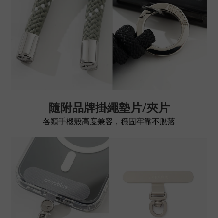
隨附品牌掛繩墊片/夾片
各類手機殼高度兼容，穩固牢靠不脫落