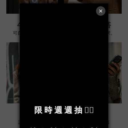
43-70公分
可調
長度，靈活百搭
可自由調節長度，適應不同身高與
單肩/
斜背
需求。
雙手自由，輕鬆出行
讓手機時刻在身上，隨取隨用不怕遺失或滑落