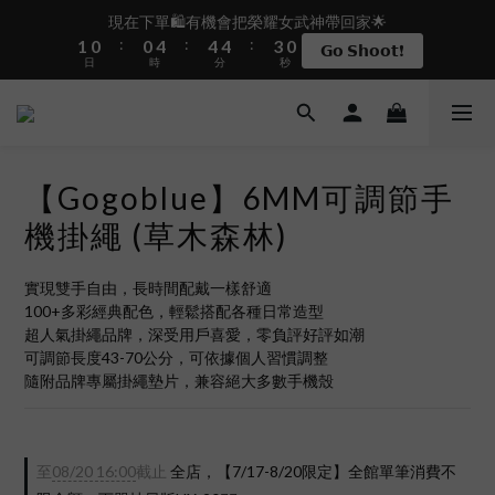
2
1
1
5
5
5
3
現在下單🛍️有機會把榮耀女武神帶回家🌟
盛夏限定☀️週週抽LINE POINT｜滿1000即享免運
:
:
:
1
0
0
4
4
4
2
9
𝗚𝗼 𝗦𝗵𝗼𝗼𝘁❗
日
時
分
秒
0
3
3
3
1
8
2
2
2
0
7
1
1
1
6
 i17正式開賣✨點我加入新會員👆馬上送50元
0
0
0
5
4
【Gogoblue】6MM可調節手
3
盛夏限定☀️週週抽LINE POINT｜滿1000即享免運
2
機掛繩 (草木森林)
1
0
實現雙手自由，長時間配戴一樣舒適
100+多彩經典配色，輕鬆搭配各種日常造型
超人氣掛繩品牌，深受用戶喜愛，零負評好評如潮
可調節長度43-70公分，可依據個人習慣調整
隨附品牌專屬掛繩墊片，兼容絕大多數手機殼
至
08/20 16:00
截止
全店，【7/17-8/20限定】全館單筆消費不