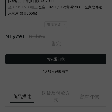
限金額，下單抽日版UX-20❤️‍🔥
至
08/31 16:00
截止
全店，8/1-8/31消費滿1200，全家取件送
冰淇淋(限量300份)
查看更多
NT$790
NT$890
售完
貨到通知我
加入追蹤清單
送貨及付款方
商品描述
顧客評價
式