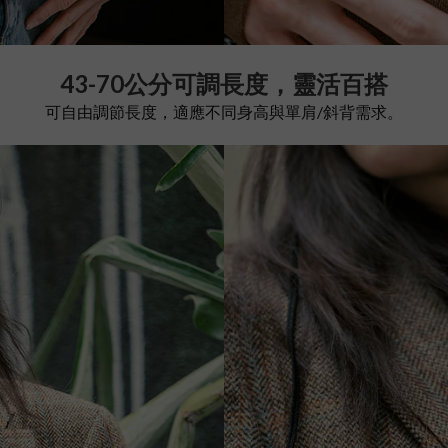
43-70公分
可調
長度，靈活百搭
可自由調節長度，適應不同身高與
單肩/
斜背
需求。