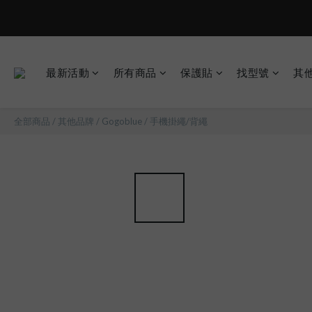
現在下單
最新活動
所有商品
保護貼
找型號
其
全部商品
/
其他品牌
/
Gogoblue
/
手機掛繩/背繩