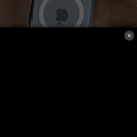
6MM輕盈設計，舒適無負擔
柔韌耐用，長時間佩戴依然自在不累贅。