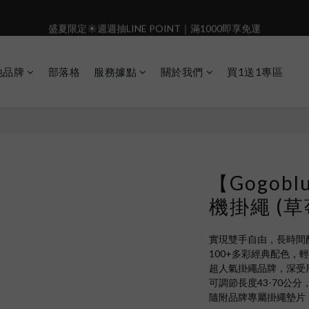
4
7
3
4
6
盛夏限定☀️週週抽LINE POINT｜滿1000即享免運
盛夏限定☀️週週抽LINE POINT｜滿1000即享免運
3
6
2
9
3
5
9
2
5
1
8
2
9
4
8
:
:
:
1
4
0
7
1
8
3
️有機會把榮耀女武神帶回家🌟
𝗚𝗼 
7
日
時
分
秒
0
3
6
0
7
2
他品牌
部落格
服務據點
關於我們
買1送1專區
6
2
5
6
1
5
 i17正式開賣✨點我加入新會員👆馬上送50元
1
4
5
0
4
0
3
4
3
盛夏限定☀️週週抽LINE POINT｜滿1000即享免運
2
3
2
1
2
1
0
1
0
0
【Gogob
機掛繩 (草
實現雙手自由，長時間
100+多彩經典配色，
超人氣掛繩品牌，深受
可調節長度43-70公
隨附品牌專屬掛繩墊片