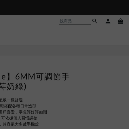
𝗵𝗼𝗼𝘁❗
lue】6MM可調節手
莓奶綠)
配戴一樣舒適
輕鬆搭配各種日常造型
用戶喜愛，零負評好評如潮
分，可依據個人習慣調整
，兼容絕大多數手機殼