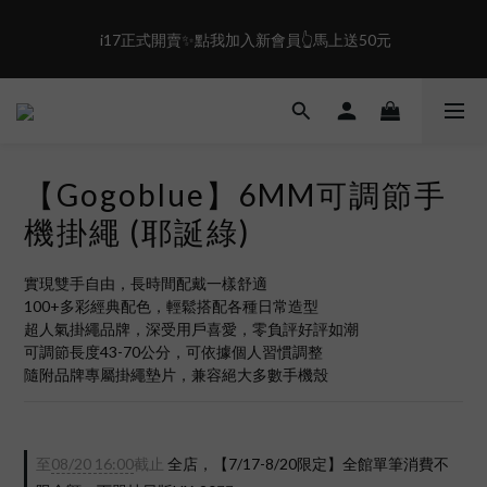
1
3
0
0
1
0
2
盛夏限定☀️週週抽LINE POINT｜滿1000即享免運
 i17正式開賣✨點我加入新會員👆馬上送50元
0
1
0
盛夏限定☀️週週抽LINE POINT｜滿1000即享免運
【Gogoblue】6MM可調節手
機掛繩 (耶誕綠)
實現雙手自由，長時間配戴一樣舒適
100+多彩經典配色，輕鬆搭配各種日常造型
超人氣掛繩品牌，深受用戶喜愛，零負評好評如潮
可調節長度43-70公分，可依據個人習慣調整
隨附品牌專屬掛繩墊片，兼容絕大多數手機殼
至
08/20 16:00
截止
全店，【7/17-8/20限定】全館單筆消費不