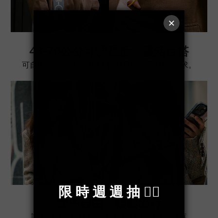
43-70公分
可調
長度，靈活百搭
可自由調節長度，適應不同身高與
單肩/
斜背
需求。
雙手自由，輕鬆出行
讓手機時刻在身上，隨取隨用不怕遺失或滑落