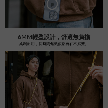
6MM輕盈設計，舒適無負擔
柔韌耐用，長時間佩戴依然自在不累贅。