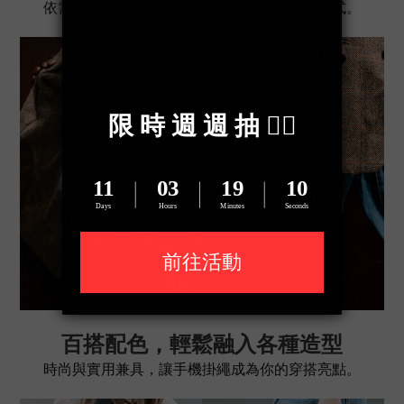
依需求調節長度，適合單肩、斜背多種佩戴方式。
百搭配色，輕鬆融入各種造型
時尚與實用兼具，讓手機掛繩成為你的穿搭亮點。