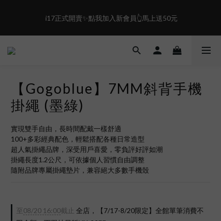
4
1
7
3
0
6
盛夏限定☀️週週抽LINE POINT｜滿1000即享免運
 i17正式開賣✨點我加入新會員👆馬上送50元
2
5
1
4
0
3
盛夏限定☀️週週抽LINE POINT｜滿1000即享免運
2
1
0
【Gogoblue】7MM斜背手機
掛繩 (墨綠)
實現雙手自由，長時間配戴一樣舒適
100+多彩經典配色，輕鬆搭配各種日常造型
超人氣掛繩品牌，深受用戶喜愛，零負評好評如潮
掛繩長度1.2公尺，可依據個人習慣自由調整
隨附品牌專屬掛繩墊片，兼容絕大多數手機殼
至
08/20 16:00
截止
全店，【7/17-8/20限定】全館單筆消費不