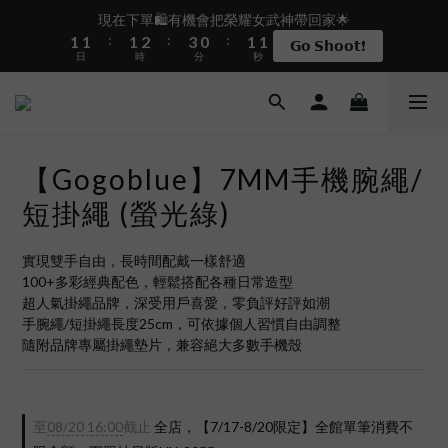
2
2
2
3
4
1
2
1
現在下單🛍️有機會把榮耀女武神帶回家🌟
盛夏限定☀️週週抽LINE POINT｜滿1000即享免運
:
:
:
1
1
1
2
3
0
1
0
𝗚𝗼 𝗦𝗵𝗼𝗼𝘁❗
日
時
分
秒
0
0
0
1
2
0
0
1
0
 i17正式開賣✨點我加入新會員👆馬上送50元
【Gogoblue】7MM手機腕繩/
盛夏限定☀️週週抽LINE POINT｜滿1000即享免運
短掛繩 (螢光綠)
實現雙手自由，長時間配戴一樣舒適
100+多彩經典配色，輕鬆搭配各種日常造型
超人氣掛繩品牌，深受用戶喜愛，零負評好評如潮
手腕繩/短掛繩長度25cm，可依據個人習慣自由調整
隨附品牌專屬掛繩墊片，兼容絕大多數手機殼
至
08/20 16:00
截止
全店，【7/17-8/20限定】全館單筆消費不