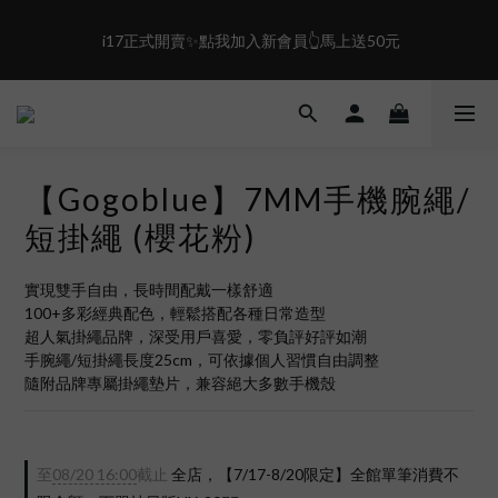
0
4
1
5
3
0
4
盛夏限定☀️週週抽LINE POINT｜滿1000即享免運
 i17正式開賣✨點我加入新會員👆馬上送50元
2
3
1
2
0
1
盛夏限定☀️週週抽LINE POINT｜滿1000即享免運
0
【Gogoblue】7MM手機腕繩/
短掛繩 (櫻花粉)
實現雙手自由，長時間配戴一樣舒適
100+多彩經典配色，輕鬆搭配各種日常造型
超人氣掛繩品牌，深受用戶喜愛，零負評好評如潮
手腕繩/短掛繩長度25cm，可依據個人習慣自由調整
隨附品牌專屬掛繩墊片，兼容絕大多數手機殼
至
08/20 16:00
截止
全店，【7/17-8/20限定】全館單筆消費不