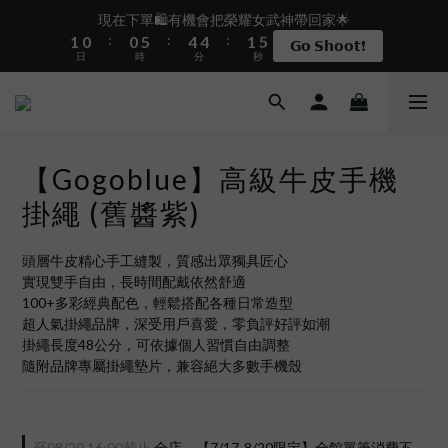
2
1
1
6
5
5
2
5
現在下單🛍️有機會把榮耀女武神帶回家🌟
盛夏限定☀️週週抽LINE POINT｜滿1000即享免運
:
:
:
1
0
0
5
4
4
1
4
𝗚𝗼 𝗦𝗵𝗼𝗼𝘁❗
日
時
分
秒
0
4
3
3
0
3
3
2
2
2
2
1
1
1
 i17正式開賣✨點我加入新會員👆馬上送50元
1
0
0
0
0
【Gogoblue】高級牛皮手機
盛夏限定☀️週週抽LINE POINT｜滿1000即享免運
掛繩 (舊醬紫)
頭層牛皮精心手工縫製，質感出眾獨具匠心
實現雙手自由，長時間配戴依然舒適
100+多彩經典配色，輕鬆搭配各種日常造型
超人氣掛繩品牌，深受用戶喜愛，零負評好評如潮
掛繩長度48公分，可依據個人習慣自由調整
隨附品牌專屬掛繩墊片，兼容絕大多數手機殼
至
08/20 16:00
截止
全店，【7/17-8/20限定】全館單筆消費不