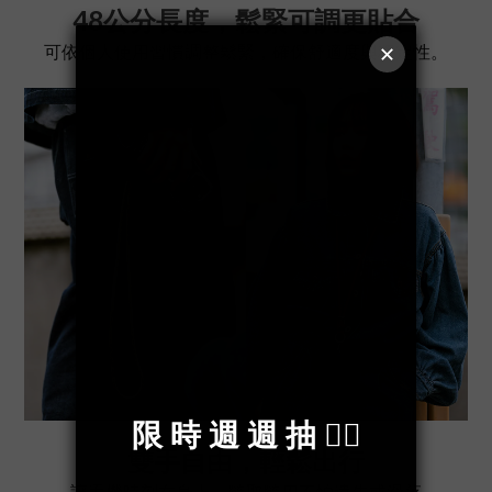
48公分長度，鬆緊可調更貼合
可依個人使用習慣調整鬆緊，確保舒適度與穩定性。
雙手自由，輕鬆出行
讓手機時刻在身上，隨取隨用不怕遺失或滑落