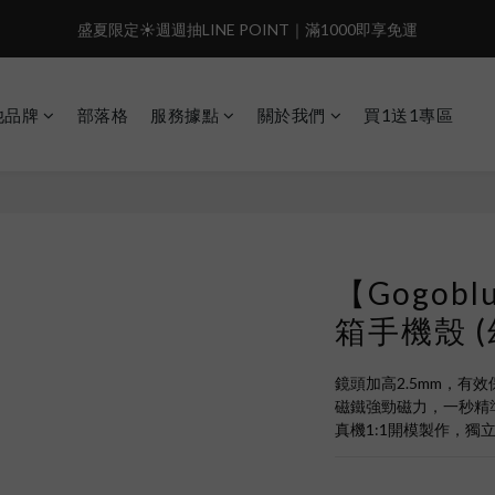
6
4
6
5
3
8
8
5
盛夏限定☀️週週抽LINE POINT｜滿1000即享免運
盛夏限定☀️週週抽LINE POINT｜滿1000即享免運
5
3
5
4
2
7
7
4
4
2
4
3
1
6
6
3
:
:
:
3
1
3
2
0
5
5
2
️有機會把榮耀女武神帶回家🌟
𝗚𝗼 
日
時
分
秒
2
0
2
1
4
4
1
他品牌
部落格
服務據點
關於我們
買1送1專區
1
1
0
3
3
0
 i17正式開賣✨點我加入新會員👆馬上送50元
0
0
2
2
1
1
盛夏限定☀️週週抽LINE POINT｜滿1000即享免運
0
0
【Gogob
箱手機殼 
鏡頭加高2.5mm，有
磁鐵強勁磁力，一秒精
真機1:1開模製作，獨