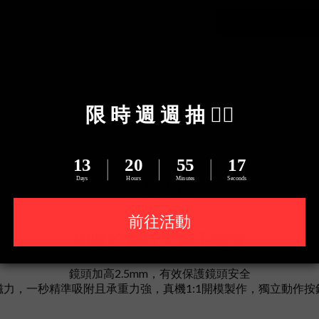
送貨及付款方式
商品描述
磁吸幻彩行李箱手機殼
鏡頭加高2.5mm，有效保護鏡頭安全
磁力，一秒精準吸附且承重力強，真機1:1開模製作，獨立動作按