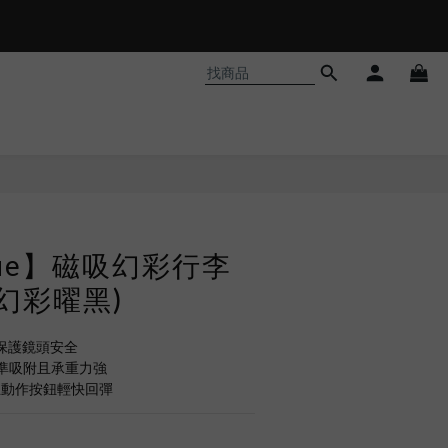
𝗵𝗼𝗼𝘁❗
lue】磁吸幻彩行李
(幻彩曜黑)
效保護鏡頭安全
準吸附且承重力強
立動作按鈕輕快回彈