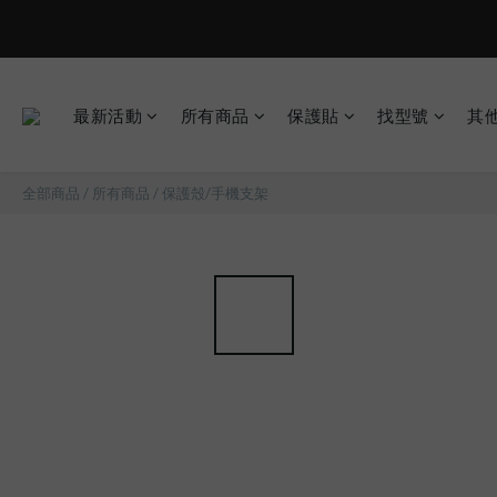
現在下單
最新活動
所有商品
保護貼
找型號
其
全部商品
/
所有商品
/
保護殼/手機支架