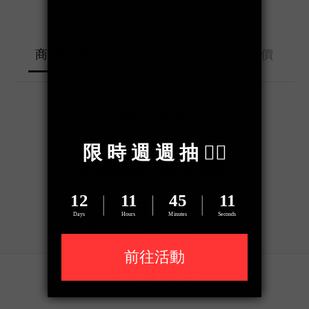
送貨及付款方
商品描述
顧客評價
式
商品描述
高級壓紋牛皮手機殼
頭層牛皮精心手工縫製，質感出眾獨具匠心
使用全皮革包覆，質感再升級
側邊高於螢幕與鏡頭，提供完整保護
聯繫 ZIFRIEND