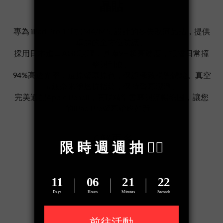
晶貼
專為 iPad Pro 11吋 (M4/M5) 設計的零失敗薄晶貼，提供
卓越的全方位防護。
採用日本進口AGC玻璃，具備9H超高硬度，抵擋日常撞
擊與刮痕。
94%高透光率，還原螢幕原色，保證極致視覺體驗。真空
電鍍奈米塗層抗指紋，保持螢幕潔淨。
完美適配Apple Pencil，實現精準書寫與流暢繪圖，讓您
的iPad Pro螢幕始終如新。
了解更多