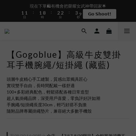
2
2
2
9
3
3
4
3
現在下單🛍️有機會把榮耀女武神帶回家🌟
盛夏限定☀️週週抽LINE POINT｜滿1000即享免運
:
:
:
1
1
1
8
2
2
3
2
𝗚𝗼 𝗦𝗵𝗼𝗼𝘁❗
日
時
分
秒
0
0
0
7
1
1
2
1
6
0
0
1
0
5
0
 i17正式開賣✨點我加入新會員👆馬上送50元
4
3
【Gogoblue】高級牛皮雙掛
2
盛夏限定☀️週週抽LINE POINT｜滿1000即享免運
1
耳手機腕繩/短掛繩 (藏藍)
0
頭層牛皮精心手工縫製，質感出眾獨具匠心
實現雙手自由，長時間配戴一樣舒適
100+多彩經典配色，輕鬆搭配各種日常造型
超人氣掛繩品牌，深受用戶喜愛，零負評好評如潮
手腕繩/短掛繩長度30cm，輕巧好搭不負擔
隨附品牌專屬掛繩墊片，兼容絕大多數手機殼
至
08/20 16:00
截止
全店，【7/17-8/20限定】全館單筆消費不