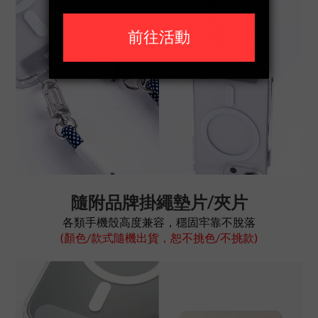
隨附品牌掛繩墊片/夾片
各類手機殼高度兼容，穩固牢靠不脫落
(顏色/款式隨機出貨，恕不挑色/不挑款)