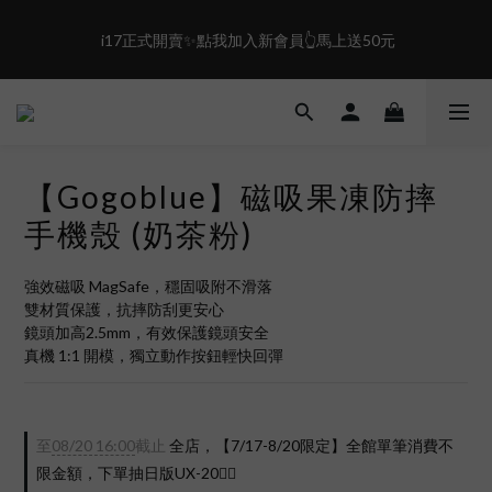
0
1
5
0
6
0
4
5
盛夏限定☀️週週抽LINE POINT｜滿1000即享免運
 i17正式開賣✨點我加入新會員👆馬上送50元
3
4
2
3
1
2
盛夏限定☀️週週抽LINE POINT｜滿1000即享免運
0
1
0
【Gogoblue】磁吸果凍防摔
手機殼 (奶茶粉)
強效磁吸 MagSafe，穩固吸附不滑落
雙材質保護，抗摔防刮更安心
鏡頭加高2.5mm，有效保護鏡頭安全
真機 1:1 開模，獨立動作按鈕輕快回彈
至
08/20 16:00
截止
全店，【7/17-8/20限定】全館單筆消費不
限金額，下單抽日版UX-20❤️‍🔥