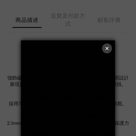
送貨及付款方
商品描述
顧客評價
式
商品描述
磁吸果凍防摔手機殼
強勁磁鐵磁力，一秒精準吸附且承重力強。背板透明設計
展現原機質感，加高鏡頭框設計可有效防止刮傷磨損。
雙材質設計，硬挺外殼搭配柔軟包覆
採用TPU與高透明PC背板，防摔的同時也能兼顧美觀。
鏡頭獨立防護設計，有效保護鏡頭安全
2.5mm 加高鏡頭框，防止鏡頭磨損刮傷，提升整體保護力
強效磁吸 MagSafe，穩固吸附不滑落