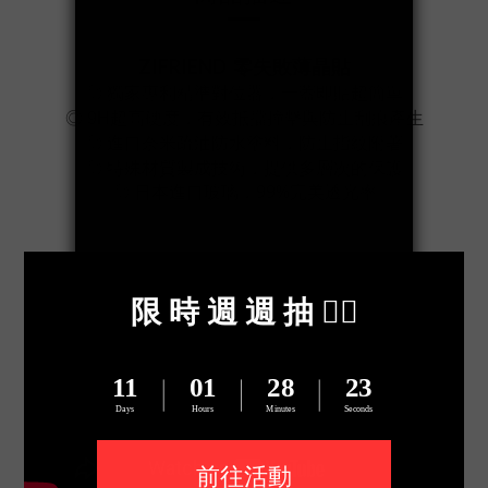
ZIFRIEND
零失敗薄晶貼
◎
獨家專利精準對位器，一蓋即貼超簡單
◎ 9H超高硬度，有效抵擋撞擊與防止刮痕產生
◎ 進口奈米疏油防水塗料，防止指紋附著
◎ 特殊材質製成技術，提供多層次的保護
◎ 日本進口玻璃，99%完美透光率