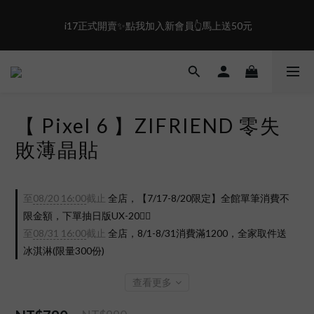
0
6
0
7
5
6
盛夏限定☀️週週抽LINE POINT｜滿1000即享免運
 i17正式開賣✨點我加入新會員👆馬上送50元
4
5
3
4
2
3
盛夏限定☀️週週抽LINE POINT｜滿1000即享免運
1
2
0
1
0
【 Pixel 6 】ZIFRIEND 零失
敗薄晶貼
至
08/20 16:00
截止
全店，【7/17-8/20限定】全館單筆消費不
限金額，下單抽日版UX-20❤️‍🔥
至
08/31 16:00
截止
全店，8/1-8/31消費滿1200，全家取件送
冰淇淋(限量300份)
查看更多