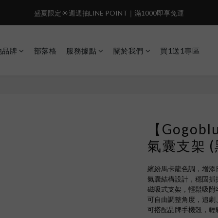
4
7
3
7
3
6
8
盛夏限定☀️週週抽LINE POINT｜滿1000即享免運
盛夏限定☀️週週抽LINE POINT｜滿1000即享免運
3
6
2
6
2
5
7
2
5
1
5
1
9
4
6
:
:
:
1
4
0
4
0
8
3
5
️有機會把榮耀女武神帶回家🌟
𝗚𝗼 
日
時
分
秒
0
3
3
7
2
4
他品牌
部落格
服務據點
關於我們
買1送1專區
2
2
6
1
3
 i17正式開賣✨點我加入新會員👆馬上送50元
1
1
5
0
2
0
0
4
1
盛夏限定☀️週週抽LINE POINT｜滿1000即享免運
3
0
2
1
0
【Gogob
氣囊支架 
繽紛馬卡龍色調，增添
氣囊結構設計，穩固抓
磁吸式支架，輕鬆吸附
可自由調整角度，追劇
可搭配品牌手機殼，輕