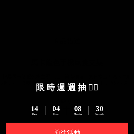
送貨及付款方式
商品描述
馬卡龍色手機氣囊支架
以輕柔馬卡龍配色為主題，造型簡潔俐落，為日常造型增添亮點
結構，可直接吸附於支援 MagSafe 功能的手機殼上，拆裝快速
了解更多