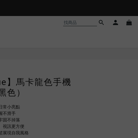
𝗵𝗼𝗼𝘁❗
lue】馬卡龍色手機
(黑色）
日常小亮點
握不滑手
牢固不掉落
、視訊更方便
鬆展現自我風格