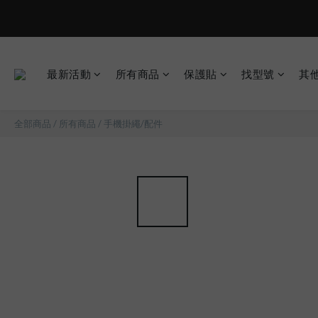
現在下單
最新活動
所有商品
保護貼
找型號
其
全部商品
/
所有商品
/
手機掛繩/配件