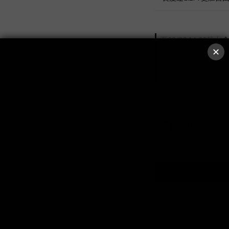
至
08/20 16:00
截止
全
限金額，下單抽日版UX-2
至
08/31 16:00
截止
全
冰淇淋(限量300份)
NT$490
NT$6