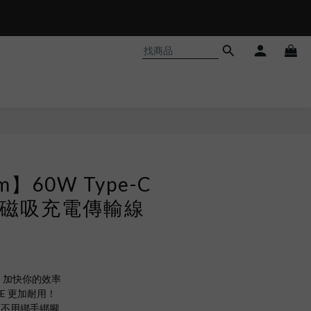
im】60W Type-C
e-C 磁吸充電傳輸線
s，加快你的效率
E 更加耐用！
自由不用綁手綁腳