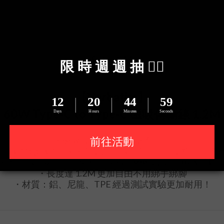
送貨及付款方式
商品描述
【Verbatim】
60W Type-C to Type-C 磁吸傳輸線 1.2M
・磁吸設計，快速收納不打結
PD3.0 / QC3.0 高速快充，縮短你的充電時間，輸出功率
・不論你是要充電、傳輸高達 480Mbps，給您極致體驗
・長度達 1.2M 更加自由不用綁手綁腳
・材質：鋁、尼龍、TPE 經過測試實驗更加耐用！