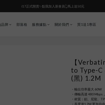
0
0
2
3
2
盛夏限定☀️週週抽LINE POINT｜滿1000即享免運
 i17正式開賣✨點我加入新會員👆馬上送50元
1
2
1
0
1
0
盛夏限定☀️週週抽LINE POINT｜滿1000即享免運
0
他品牌
部落格
服務據點
關於我們
買1送1專區
【Verbat
to Typ
(黑) 1.2M
・輸出功率最大 60W
・傳輸高達 480 Mbp
・材質：鋁、尼龍、TP
・長度達1.2M 更加