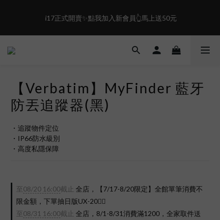
6
2
3
0
3
5
1
2
2
盛夏限定☀️週週抽LINE POINT｜滿1000即享免運
 i17正式開賣✨點我加入新會員👆馬上送50元
4
0
1
1
3
0
0
2
盛夏限定☀️週週抽LINE POINT｜滿1000即享免運
1
0
【Verbatim】MyFinder 藍牙
防丟追蹤器(黑)
・追蹤物件定位
・IP66防水級別
・高度私隱保障
至
08/20 16:00
截止
全店，【7/17-8/20限定】全館單筆消費不
限金額，下單抽日版UX-20❤️‍🔥
至
08/31 16:00
截止
全店，8/1-8/31消費滿1200，全家取件送