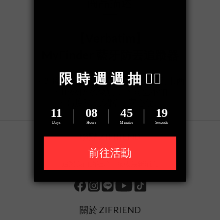
商品描述
【Verbatim】
MyFinder 藍牙防丟追蹤器
・
追蹤物件定位，再也不會找不到東西
・IP66防水級別，下雨也不怕
・高度私隱保障，安心使用
聯繫 ZIFRIEND
追蹤我們的社群，接收最新消息
關於 ZIFRIEND