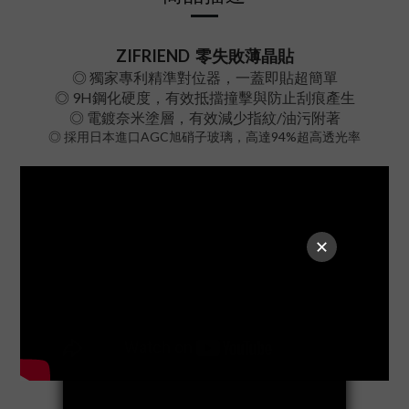
ZIFRIEND
零失敗薄晶貼
◎
獨家專利精準對位器，一蓋即貼超簡單
◎ 9H鋼化硬度，有效抵擋撞擊與防止刮痕產生
◎ 電鍍奈米塗層，有效減少指紋/油污附著
◎ 採用日本進口AGC旭硝子玻璃，高達94%超高透光率