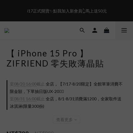
1
0
0
0
6
3
1
0
5
2
0
盛夏限定☀️週週抽LINE POINT｜滿1000即享免運
 i17正式開賣✨點我加入新會員👆馬上送50元
4
1
3
0
2
盛夏限定☀️週週抽LINE POINT｜滿1000即享免運
1
0
【 iPhone 15 Pro 】
ZIFRIEND 零失敗薄晶貼
至
08/20 16:00
截止
全店，【7/17-8/20限定】全館單筆消費不
限金額，下單抽日版UX-20❤️‍🔥
至
08/31 16:00
截止
全店，8/1-8/31消費滿1200，全家取件送
冰淇淋(限量300份)
查看更多