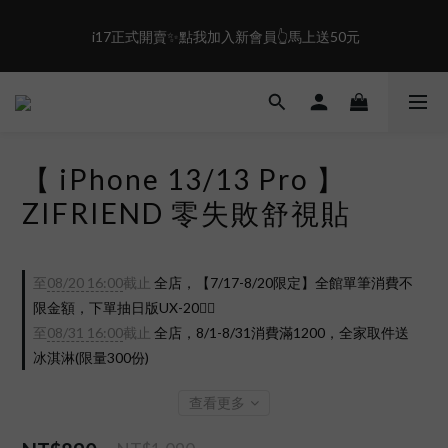
2
1
6
0
5
1
0
5
4
盛夏限定☀️週週抽LINE POINT｜滿1000即享免運
 i17正式開賣✨點我加入新會員👆馬上送50元
0
4
3
3
2
2
1
盛夏限定☀️週週抽LINE POINT｜滿1000即享免運
1
0
0
【 iPhone 13/13 Pro 】
ZIFRIEND 零失敗舒視貼
至
08/20 16:00
截止
全店，【7/17-8/20限定】全館單筆消費不
限金額，下單抽日版UX-20❤️‍🔥
至
08/31 16:00
截止
全店，8/1-8/31消費滿1200，全家取件送
冰淇淋(限量300份)
查看更多