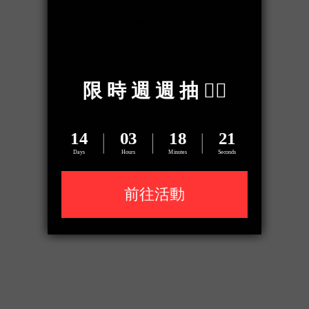
◎
通過德國萊茵TUV認證，過濾有害藍光
◎
創新藍光阻隔技術，
阻隔率大於50%以上
◎
無色偏濾藍光膠，維持螢幕真實色彩
◎ 日本進口玻璃，86%完美透光與超高清晰度
◎
獨家專利精準對位器，一蓋即貼超簡單
◎ 9H超高硬度，有效抵擋撞擊與防止刮痕
◎ 進口奈米疏油防水塗料，防止指紋附著
◎ 特殊材質製成技術，提供多層次的保護
了解更多