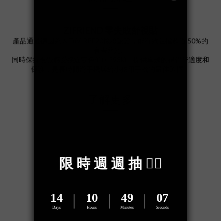
ZIFRIEND 零失敗舒視貼
產品通過德國萊因TüV RPF20檢驗認證，能有效阻擋超過 50%的
有害藍光。
同時保持視覺感受接近零色偏(< 293k)，提供卓越的視覺舒適度和
保護，是長時間滑手機與給小孩用手機的最佳選擇。
了解更多