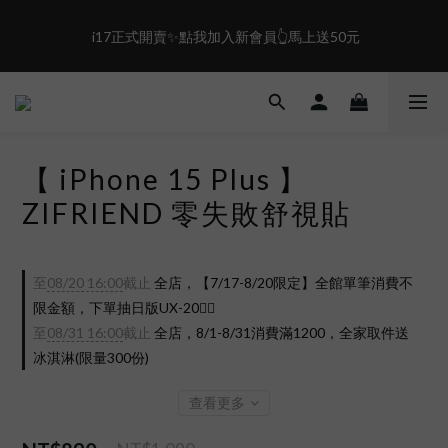
2
2
7
1
1
1
6
0
盛夏限定☀️週週抽LINE POINT｜滿1000即享免運
 i17正式開賣✨點我加入新會員👆馬上送50元
0
0
5
4
3
盛夏限定☀️週週抽LINE POINT｜滿1000即享免運
2
1
0
【 iPhone 15 Plus 】
ZIFRIEND 零失敗舒視貼
至
08/20 16:00
截止
全店，【7/17-8/20限定】全館單筆消費不
限金額，下單抽日版UX-20❤️‍🔥
至
08/31 16:00
截止
全店，8/1-8/31消費滿1200，全家取件送
冰淇淋(限量300份)
查看更多