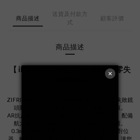
送貨及付款方
商品描述
顧客評價
式
商品描述
【 iPhone Air 系列 】ZIFRIEND 零失
敗鏡頭貼
ZIFRIEND
專為【iPhone
Air 系列】設計的
零失敗鏡
頭貼
，採用康寧玻璃，有效防止衝擊與刮痕。
AR抗反射鍍膜塗層，確保鏡頭畫面真實清晰。配備
航太級鋁合金邊框，提供全方位的鏡頭保護。
0.3mm極致輕薄厚度，不影響美觀。零失敗對位
器，輕鬆貼合簡單快速安裝，還原原機原色，讓您