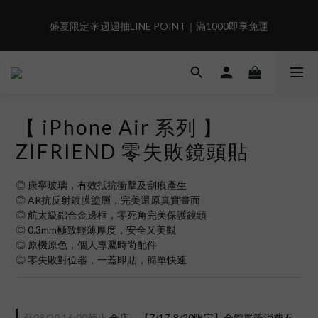
6
5
5
9
9
7
5
4
4
8
8
6
盛夏限定☀️週週抽LINE POINT｜滿1000即享免運
盛夏限定☀️週週抽LINE POINT｜滿1000即享免運
4
3
3
7
7
9
5
3
2
2
6
6
8
4
9
2
1
1
5
5
7
3
8
現在下單🛍️有機會把榮耀女武神帶回家🌟
:
:
:
1
0
0
4
4
6
2
7
𝗚𝗼 𝗦𝗵𝗼𝗼𝘁❗
日
時
分
秒
0
3
3
5
1
6
2
2
4
0
5
【 iPhone Air 系列 】
1
1
3
4
 i17正式開賣✨點我加入新會員👆馬上送50元
0
0
2
3
ZIFRIEND 零失敗鏡頭貼
1
2
0
1
盛夏限定☀️週週抽LINE POINT｜滿1000即享免運
◎ 康寧玻璃，有效抵抗衝擊及刮痕產生
0
◎ AR抗反射鍍膜塗層，完美還原真實畫面
◎ 航太級鋁合金邊框，零死角完美保護鏡頭
◎ 0.3mm極致輕薄厚度，安全又美觀
◎ 原機原色，個人專屬時尚配件
◎ 零失敗對位器，一蓋即貼，簡單快速
至
08/20 16:00
截止
全店，【7/17-8/20限定】全館單筆消費不