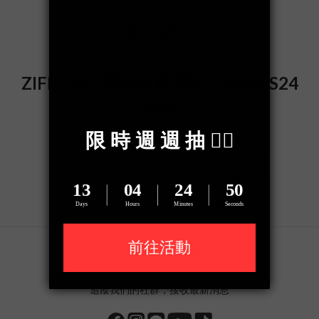
商品描述
ZIFRIEND 零失敗鏡頭貼
Galaxy S24
Plus
◎ 康寧玻璃，有效抵抗衝擊及刮痕產生
◎
AR抗反射鍍膜塗層，完美還原真實畫面
◎ 航太級鋁合金邊框，零死角完美保護鏡頭
◎ 0.25mm極致輕薄厚度，安全又美觀
◎ 原機原色，個人專屬時尚配件
聯繫 ZIFRIEND
追蹤我們的社群，接收最新消息