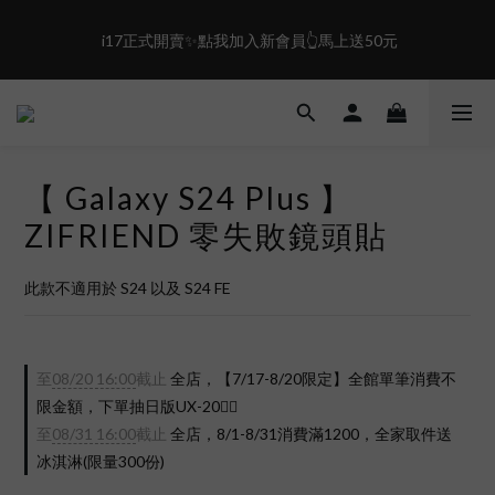
1
2
0
2
3
4
0
1
1
2
3
盛夏限定☀️週週抽LINE POINT｜滿1000即享免運
 i17正式開賣✨點我加入新會員👆馬上送50元
0
0
1
2
0
1
0
盛夏限定☀️週週抽LINE POINT｜滿1000即享免運
【 Galaxy S24 Plus 】
ZIFRIEND 零失敗鏡頭貼
此款不適用於 S24 以及 S24 FE
至
08/20 16:00
截止
全店，【7/17-8/20限定】全館單筆消費不
限金額，下單抽日版UX-20❤️‍🔥
至
08/31 16:00
截止
全店，8/1-8/31消費滿1200，全家取件送
冰淇淋(限量300份)