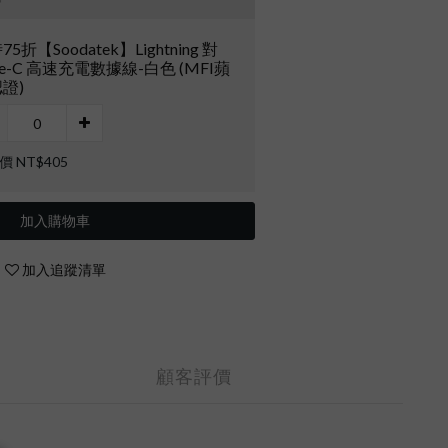
5折【Soodatek】Lightning 對
pe-C 高速充電數據線-白色 (MFI蘋
證)
價 NT$405
加入購物車
加入追蹤清單
顧客評價