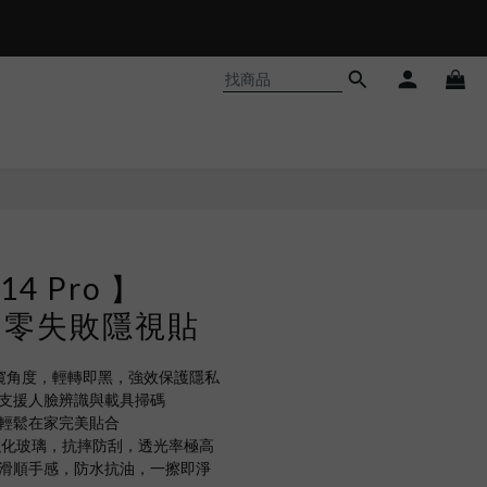
𝗵𝗼𝗼𝘁❗
 14 Pro 】
ND 零失敗隱視貼
防窺角度，輕轉即黑，強效保護隱私
，支援人臉辨識與載具掃碼
，輕鬆在家完美貼合
強化玻璃，抗摔防刮，透光率極高
，滑順手感，防水抗油，一擦即淨