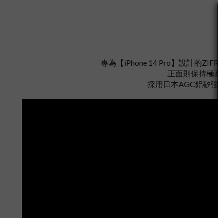
專為【iPhone 14 Pro】設計的Z
正面則保持極
採用日本AGC鋁矽