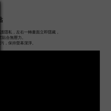
貼
保護隱私，左右一轉畫面立即隱藏，
鬆貼合無壓力。
油污，保持螢幕潔淨。