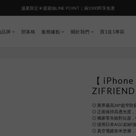
4
4
5
3
3
7
4
5
盛夏限定☀️週週抽LINE POINT｜滿1000即享免運
3
3
4
2
2
6
3
4
盛夏限定☀️週週抽LINE POINT｜滿1000即享免運
2
2
3
1
1
5
2
3
:
:
:
1
1
2
0
0
4
1
2
️有機會把榮耀女武神帶回家🌟
𝗚𝗼 
日
時
分
秒
0
0
1
3
0
1
他品牌
部落格
服務據點
關於我們
買1送1專區
0
2
0
 i17正式開賣✨點我加入新會員👆馬上送50元
1
0
盛夏限定☀️週週抽LINE POINT｜滿1000即享免運
【 iPhone
ZIFRIE
◎ 業界最高26°超窄
◎ 正面保持高透光度
◎ 獨家零失敗對位器
◎ 採用日本AGC鋁矽
◎ 真空電鍍奈米塗層