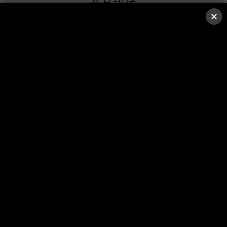
商品描述
【 iPhone 14 Pro 】ZIFRIEND 零失敗隱視
IFRIEND零失敗隱視貼
，具備業界領先的26°超窄防窺角度，有效
高透光度，不影響人臉辨識與掃碼。搭配獨家零失敗對位器，輕
強化玻璃，抗摔防刮性能優異，真空電鍍奈米塗層有效抗指紋與