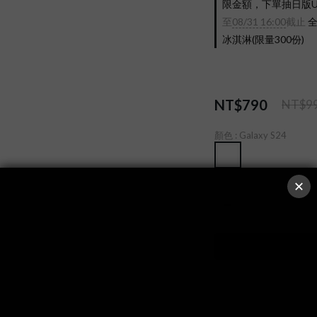
限金額，下單抽日版UX-2
至
08/31 16:00
截止
全
冰淇淋(限量300份)
NT$790
NT$9
顏色
: Galaxy S24
數量