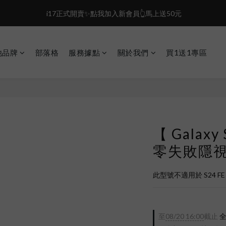
1
2
1
3
4
3
盛夏限定☀️週週抽LINE POINT｜滿1000即享免運
 i17正式開賣✨點我加入新會員👆馬上送50元
0
1
0
2
3
2
0
1
2
1
盛夏限定☀️週週抽LINE POINT｜滿1000即享免運
0
1
0
0
他品牌
部落格
服務據點
關於我們
買1送1專區
【 Galaxy
零失敗隱
此型號不適用於 S24 FE
至
08/20 16:00
截止
全