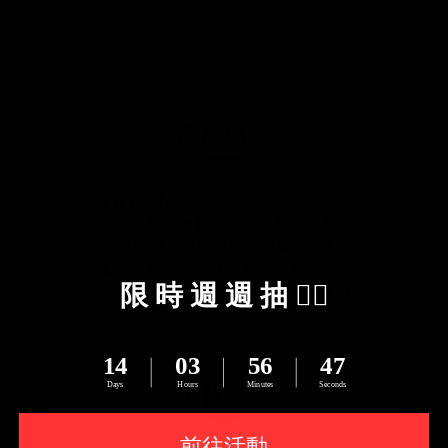
送貨及付款方式
商品描述
ZIFRIEND
零失敗隱視貼
Galaxy S24
◎ 獨家專利精準對位器，一蓋即貼超簡單
◎ 9H超高硬度，有效抵擋撞擊與防止刮痕產生
◎ 進口奈米疏油防水塗料，防止指紋附著
◎ 特殊材質製成技術，提供多層次的保護
◎
日本進口玻璃，
99%
完美透光率
了解更多