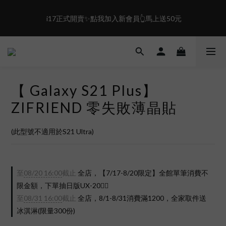
2
1
1
4
2
2
1
0
0
3
1
1
盛夏限定☀️週週抽LINE POINT｜滿1000即享免運
 i17正式開賣✨點我加入新會員👆馬上送50元
0
2
0
0
1
0
盛夏限定☀️週週抽LINE POINT｜滿1000即享免運
【 Galaxy S21 Plus】
ZIFRIEND 零失敗薄晶貼
(此型號不適用於S21 Ultra)
至
08/20 16:00
截止
全店，【7/17-8/20限定】全館單筆消費不
限金額，下單抽日版UX-20❤️‍🔥
至
08/31 16:00
截止
全店，8/1-8/31消費滿1200，全家取件送
冰淇淋(限量300份)