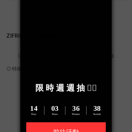
商品描述
ZIFRIEND
零失敗薄晶貼
◎
獨家專利精準對位器，一蓋即貼超簡單
◎ 完美支援超聲波指紋，輕觸零秒解鎖
◎ 9H超高硬度，有效抵擋撞擊與防止刮痕產生
◎ 進口奈米疏油防水塗料，防止指紋附著
◎ 特殊材質製成技術，提供多層次的保護
◎ 日本進口玻璃，99%完美透光率
了解更多