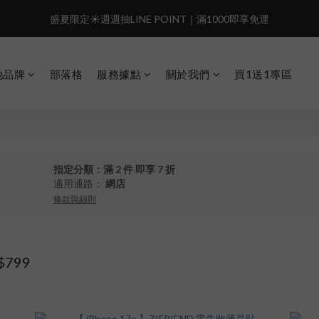
4
4
3
7
5
8
5
盛夏限定☀️週週抽LINE POINT｜滿1000即享免運
盛夏限定☀️週週抽LINE POINT｜滿1000即享免運
3
3
2
6
4
7
4
9
2
2
1
5
3
6
3
8
:
:
:
1
1
0
4
2
5
2
7
️有機會把榮耀女武神帶回家🌟
𝗚𝗼 
日
時
分
秒
0
0
3
1
4
1
6
他品牌
部落格
服務據點
關於我們
買1送1專區
2
0
3
0
5
 i17正式開賣✨點我加入新會員👆馬上送50元
1
2
4
0
1
3
盛夏限定☀️週週抽LINE POINT｜滿1000即享免運
0
2
1
0
指定分類：滿 2 件 即享 7 折
適用通路：
網店
條款與細則
799