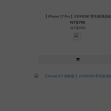
【 iPhone 17 Pro 】ZIFRIEND 零失敗薄晶
NT$790
NT$990