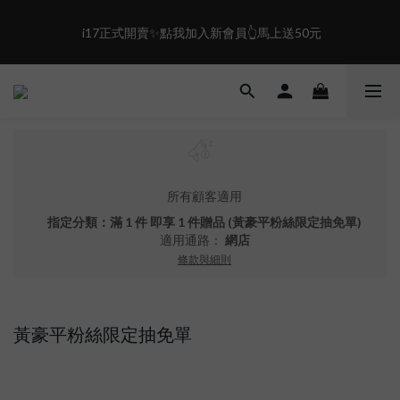
0
1
5
4
盛夏限定☀️週週抽LINE POINT｜滿1000即享免運
0
4
3
3
2
盛夏限定☀️週週抽LINE POINT｜滿1000即享免運
2
1
1
0
0
所有顧客適用
指定分類：滿 1 件 即享 1 件贈品 (黃豪平粉絲限定抽免單)
適用通路：
網店
條款與細則
黃豪平粉絲限定抽免單