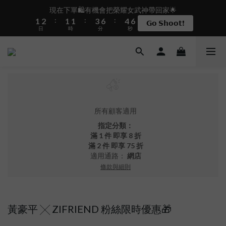
2
3
2
2
4
7
5
7
現在下單🛍️有機會把榮耀女武神帶回家🌟
盛夏限定☀️週週抽LINE POINT｜滿1000即享免運
:
:
:
1
2
1
1
3
6
4
6
𝗚𝗼 𝗦𝗵𝗼𝗼𝘁❗
日
時
分
秒
0
1
0
0
2
5
3
5
0
1
4
2
4
0
3
1
3
 i17正式開賣✨點我加入新會員👆馬上送50元
2
0
2
1
1
0
0
盛夏限定☀️週週抽LINE POINT｜滿1000即享免運
所有顧客適用
指定分類：
滿 1 件 即享 8 折
滿 2 件 即享 75 折
適用通路：
網店
條款與細則
黃豪平 ╳ ZIFRIEND 粉絲限時優惠🎁