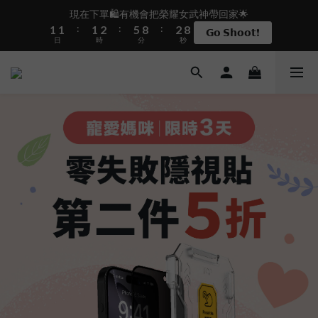
2
2
2
3
6
9
3
9
現在下單🛍️有機會把榮耀女武神帶回家🌟
盛夏限定☀️週週抽LINE POINT｜滿1000即享免運
:
:
:
1
1
1
2
5
8
2
8
𝗚𝗼 𝗦𝗵𝗼𝗼𝘁❗
日
時
分
秒
0
0
0
1
4
7
1
7
0
3
6
0
6
2
5
5
 i17正式開賣✨點我加入新會員👆馬上送50元
1
4
4
0
3
3
2
2
盛夏限定☀️週週抽LINE POINT｜滿1000即享免運
1
1
0
0